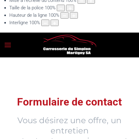
Mise à l'échelle du contenu
100
%
Taille de la police
100
%
Hauteur de la ligne
100
%
Interligne
100
%
Formulaire de contact
Vous désirez une offre, un
entretien