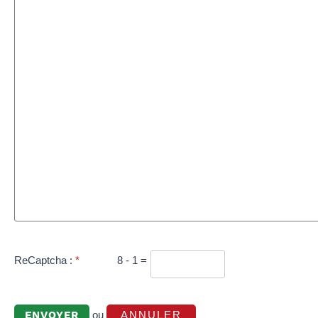
ReCaptcha :
*
8 - 1 =
ou
ANNULER