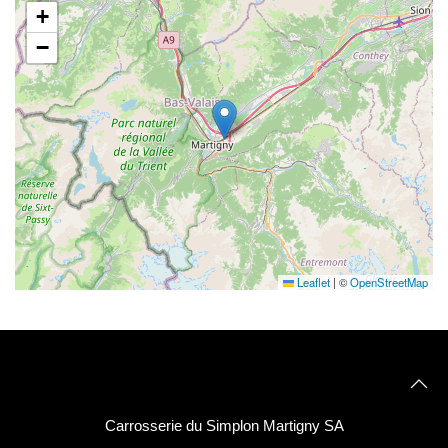
+
−
Leaflet
|
©
OpenStreetMap
Carrosserie du Simplon Martigny SA