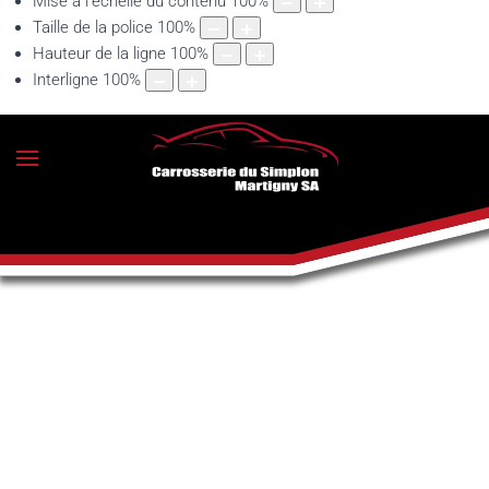
Mise à l'échelle du contenu
100
%
Taille de la police
100
%
Hauteur de la ligne
100
%
Interligne
100
%