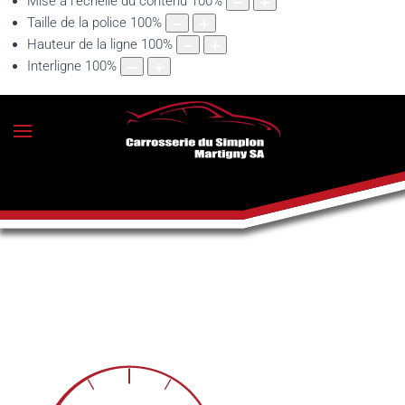
Mise à l'échelle du contenu
100
%
Taille de la police
100
%
Hauteur de la ligne
100
%
Interligne
100
%